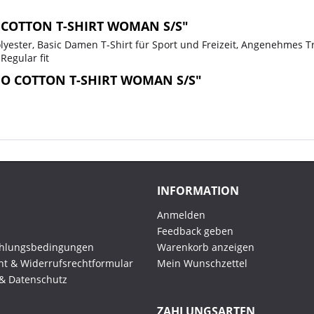
 COTTON T-SHIRT WOMAN S/S"
yester, Basic Damen T-Shirt für Sport und Freizeit, Angenehmes Tr
Regular fit
GO COTTON T-SHIRT WOMAN S/S"
INFORMATION
Anmelden
Feedback geben
ahlungsbedingungen
Warenkorb anzeigen
ht & Widerrufsrechtformular
Mein Wunschzettel
 & Datenschutz
ZAHLUNGSARTEN