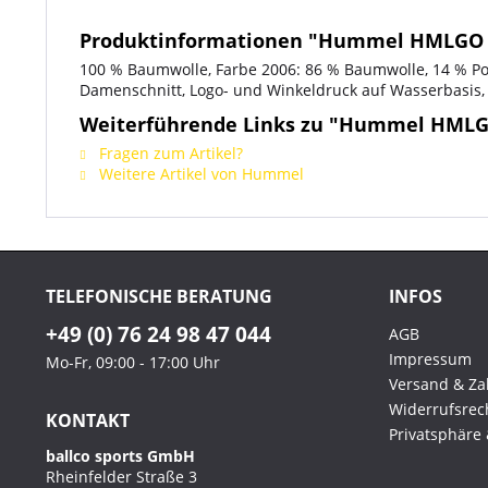
Produktinformationen "Hummel HMLGO
100 % Baumwolle, Farbe 2006: 86 % Baumwolle, 14 % Pol
Damenschnitt, Logo- und Winkeldruck auf Wasserbasis, 
Weiterführende Links zu "Hummel HML
Fragen zum Artikel?
Weitere Artikel von Hummel
TELEFONISCHE BERATUNG
INFOS
+49 (0) 76 24 98 47 044
AGB
Impressum
Mo-Fr, 09:00 - 17:00 Uhr
Versand & Z
Widerrufsrec
KONTAKT
Privatsphäre
ballco sports GmbH
Rheinfelder Straße 3